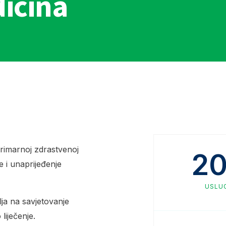
icina
primarnoj zdrastvenoj
2
e i unaprijeđenje
USLU
lja na savjetovanje
liječenje.