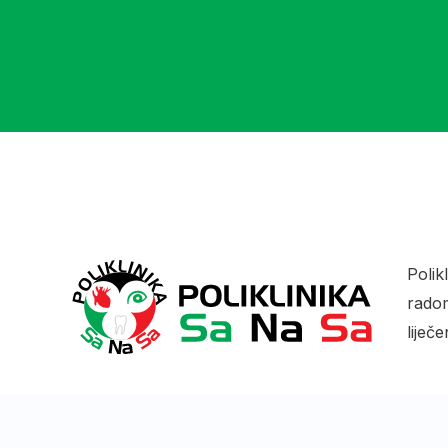
Polik
radom
liječ