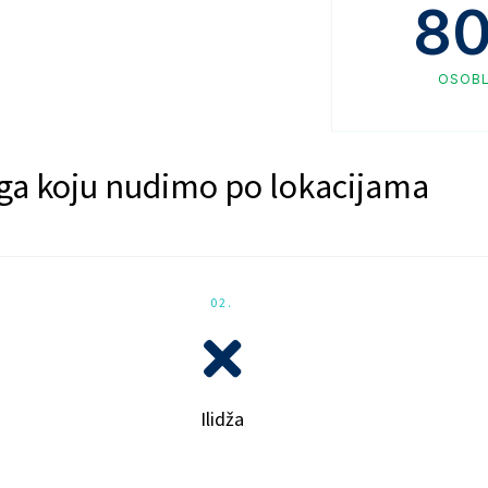
8
OSOB
ga koju nudimo po lokacijama
02.
Ilidža