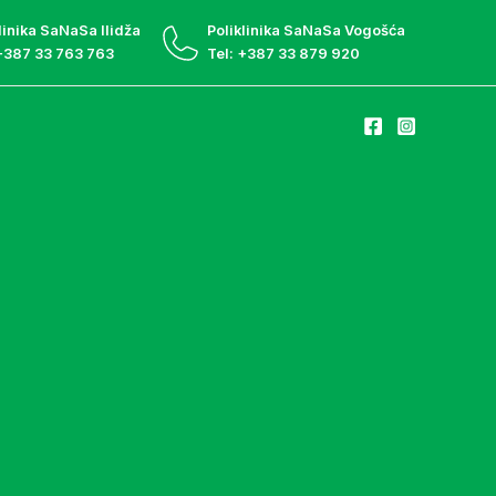
linika SaNaSa Ilidža
Poliklinika SaNaSa Vogošća
 +387 33 763 763
Tel: +387 33 879 920