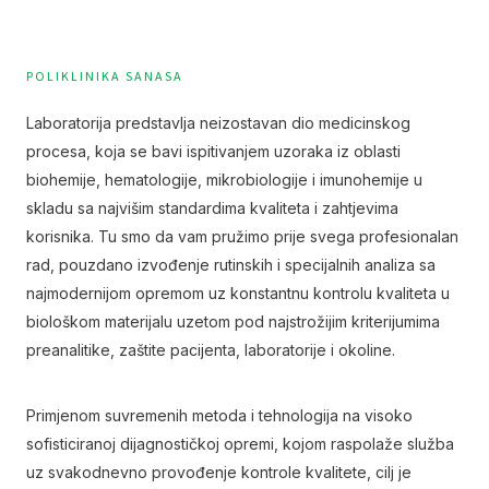
POLIKLINIKA SANASA
Laboratorija predstavlja neizostavan dio medicinskog
procesa, koja se bavi ispitivanjem uzoraka iz oblasti
biohemije, hematologije, mikrobiologije i imunohemije u
skladu sa najvišim standardima kvaliteta i zahtjevima
korisnika. Tu smo da vam pružimo prije svega profesionalan
rad, pouzdano izvođenje rutinskih i specijalnih analiza sa
najmodernijom opremom uz konstantnu kontrolu kvaliteta u
biološkom materijalu uzetom pod najstrožijim kriterijumima
preanalitike, zaštite pacijenta, laboratorije i okoline.
Primjenom suvremenih metoda i tehnologija na visoko
sofisticiranoj dijagnostičkoj opremi, kojom raspolaže služba
uz svakodnevno provođenje kontrole kvalitete, cilj je